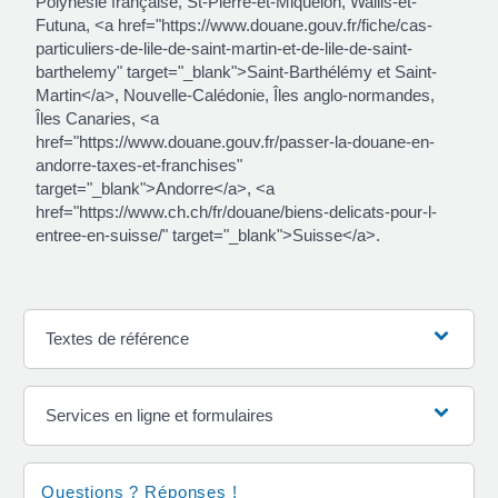
Polynésie française, St-Pierre-et-Miquelon, Wallis-et-
Futuna, <a href="https://www.douane.gouv.fr/fiche/cas-
particuliers-de-lile-de-saint-martin-et-de-lile-de-saint-
barthelemy" target="_blank">Saint-Barthélémy et Saint-
Martin</a>, Nouvelle-Calédonie, Îles anglo-normandes,
Îles Canaries, <a
href="https://www.douane.gouv.fr/passer-la-douane-en-
andorre-taxes-et-franchises"
target="_blank">Andorre</a>, <a
href="https://www.ch.ch/fr/douane/biens-delicats-pour-l-
entree-en-suisse/" target="_blank">Suisse</a>.
Textes de référence
Services en ligne et formulaires
Questions ? Réponses !