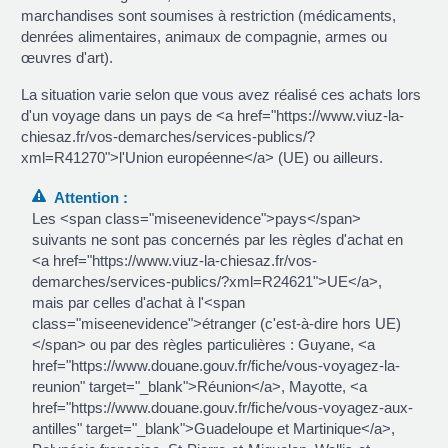
La situation varie selon que vous avez réalisé ces achats lors
d'un voyage dans un pays de <a href="https://www.viuz-la-
chiesaz.fr/vos-demarches/services-publics/?
xml=R41270">l'Union européenne</a> (UE) ou ailleurs.
Attention :
Les <span class="miseenevidence">pays</span>
suivants ne sont pas concernés par les règles d'achat en
<a href="https://www.viuz-la-chiesaz.fr/vos-
demarches/services-publics/?xml=R24621">UE</a>,
mais par celles d'achat à l'<span
class="miseenevidence">étranger (c'est-à-dire hors UE)
</span> ou par des règles particulières : Guyane, <a
href="https://www.douane.gouv.fr/fiche/vous-voyagez-la-
reunion" target="_blank">Réunion</a>, Mayotte, <a
href="https://www.douane.gouv.fr/fiche/vous-voyagez-aux-
antilles" target="_blank">Guadeloupe et Martinique</a>,