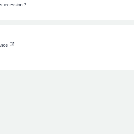
e succession ?
rance