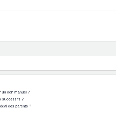
ur un don manuel ?
s successifs ?
légal des parents ?